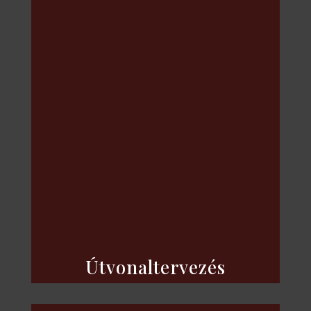
Telefon:
+36-22/476-079
E-mail:
info@gemeskut.hu
Útvonaltervezés