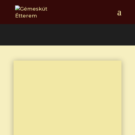
Étlap