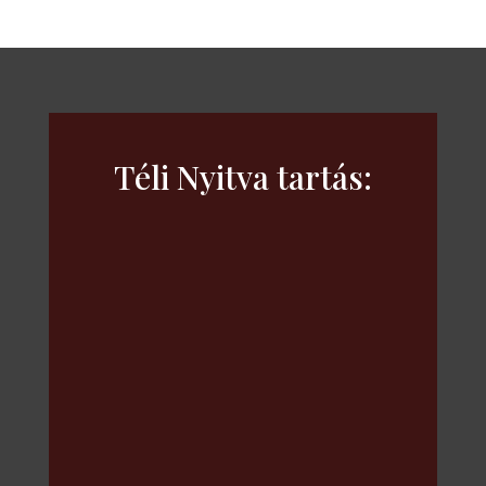
Load More
Téli Nyitva tartás:
2024. május 1-ig.
Elviteles rendelések