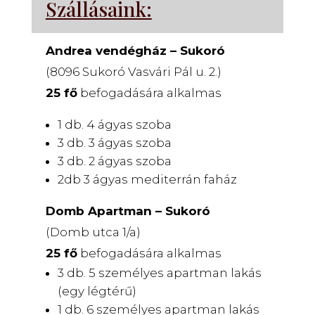
Szállásaink:
Andrea vendégház – Sukoró
(8096 Sukoró Vasvári Pál u. 2.)
25 fő
befogadására alkalmas
1 db. 4 ágyas szoba
3 db. 3 ágyas szoba
3 db. 2 ágyas szoba
2db 3 ágyas mediterrán faház
Domb Apartman – Sukoró
(Domb utca 1/a)
25 fő
befogadására alkalmas
3 db. 5 személyes apartman lakás
(egy légtérű)
1 db. 6 személyes apartman lakás