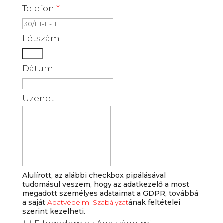
Telefon
*
Létszám
Dátum
Üzenet
Alulírott, az alábbi checkbox pipálásával
tudomásul veszem, hogy az adatkezelő a most
megadott személyes adataimat a GDPR, továbbá
a saját
Adatvédelmi Szabályzat
ának feltételei
szerint kezelheti.
Adatvédelem