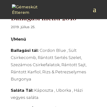
Ballagási menü 2018
2019. július 25.
1/Menü
Ballagási tál:
Cordon Blue , Sült
Csirkecomb, Rántott Sertés Szelet,
Szezámos Csirkefalatok, Rántott Sajt,
Rántott Karfiol, Rizs & Petrezselymes
Burgonya
Saláta Tál:
Káposzta , Uborka , Házi
vegyes saláta.