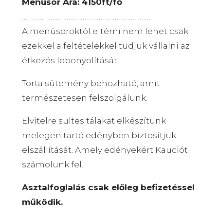
Menüsor Ára: 4150ft/fő
………………………………………………………………
A menüsoroktól eltérni nem lehet csak
ezekkel a feltételekkel tudjuk vállalni az
étkezés lebonyolítását.
Torta sütemény behozható, amit
természetesen felszolgálunk.
Elvitelre sültes tálakat elkészítünk
melegen tartó edényben biztosítjuk
elszállítását. Amely edényekért Kauciót
számolunk fel.
Asztalfoglalás csak előleg befizetéssel
működik.