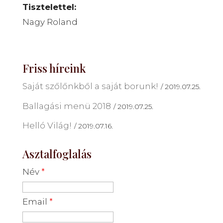
Tisztelettel:
Nagy Roland
Friss híreink
Saját szőlőnkből a saját borunk!
2019.07.25.
Ballagási menü 2018
2019.07.25.
Helló Világ!
2019.07.16.
Asztalfoglalás
Név
*
Email
*